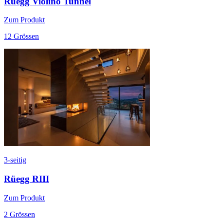
Rüegg Violino Tunnel
Zum Produkt
12 Grössen
3-seitig
Rüegg RIII
Zum Produkt
2 Grössen