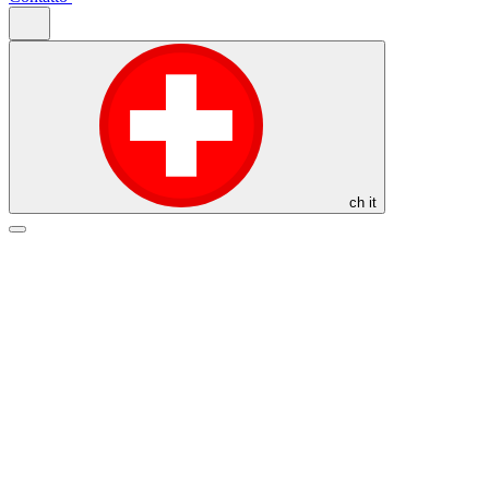
ch
it