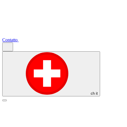
Contatto
ch
it