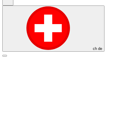
ch
de