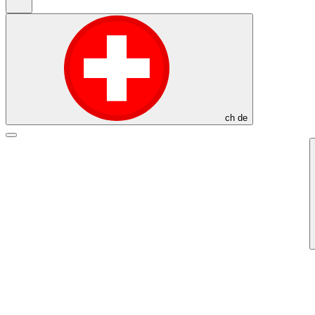
ch
de